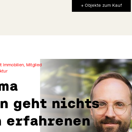
→
Objekte zum Kauf
 Immobilien, Mitglied
ktur
ema
n geht nichts
n erfahrenen