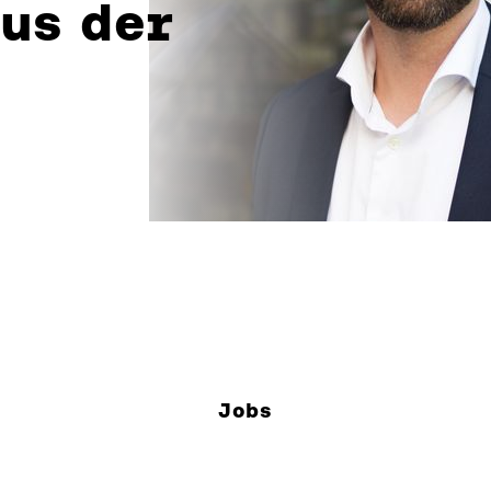
us der
Jobs