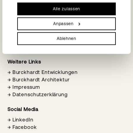
Nutzung der Dienste gesammelt haben.
→
VCard Download
Alle zulassen
Anpassen
Ablehnen
Weitere Links
→
Burckhardt Entwicklungen
→
Burckhardt Architektur
→
Impressum
→
Datenschutzerklärung
Social Media
→
LinkedIn
→
Facebook