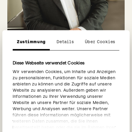
Zustimmung
Details
Über Cookies
Diese Webseite verwendet Cookies
Leo Smeets
Burckhardt Immobilien AG
Wir verwenden Cookies, um Inhalte und Anzeigen
zu personalisieren, Funktionen für soziale Medien
Basel
anbieten zu können und die Zugriffe auf unsere
Website zu analysieren. Außerdem geben wir
Leiter Vermarktung
Informationen zu Ihrer Verwendung unserer
Immobilienvermarktung
Website an unsere Partner für soziale Medien,
Werbung und Analysen weiter. Unsere Partner
+41 61 338 35 65
führen diese Informationen möglicherweise mit
leo.smeets@burckhardt.swiss
weiteren Daten zusammen, die Sie ihnen
bereitgestellt haben oder die sie im Rahmen Ihrer