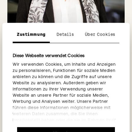
Zustimmung
Details
Über Cookies
Diese Webseite verwendet Cookies
Corinne Krause
Wir verwenden Cookies, um Inhalte und Anzeigen
zu personalisieren, Funktionen für soziale Medien
anbieten zu können und die Zugriffe auf unsere
Immobilienbewirtschafterin
Website zu analysieren. Außerdem geben wir
Immobilienbewirtschaftung
Informationen zu Ihrer Verwendung unserer
Website an unsere Partner für soziale Medien,
+41 61 338 35 41
Werbung und Analysen weiter. Unsere Partner
corinne.krause@burckhardt.swiss
führen diese Informationen möglicherweise mit
weiteren Daten zusammen, die Sie ihnen
bereitgestellt haben oder die sie im Rahmen Ihrer
→
VCard Download
Nutzung der Dienste gesammelt haben.