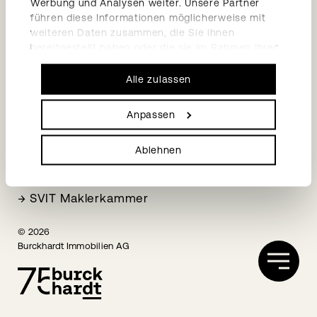
Werbung und Analysen weiter. Unsere Partner
→
Impressum
führen diese Informationen möglicherweise mit
→
Datenschutzerklärung
weiteren Daten zusammen, die Sie ihnen
bereitgestellt haben oder die sie im Rahmen Ihrer
Social Media
Nutzung der Dienste gesammelt haben.
Alle zulassen
→
LinkedIn
→
Facebook
Anpassen
Mitgliedschaften
Ablehnen
→
HEV Basel-Stadt
→
SVIT Fachkammer STWE
→
SVIT Maklerkammer
© 2026
Burckhardt Immobilien AG