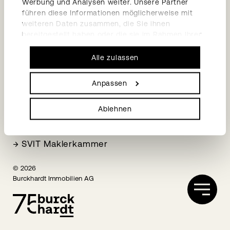
Werbung und Analysen weiter. Unsere Partner
→
Impressum
führen diese Informationen möglicherweise mit
→
Datenschutzerklärung
weiteren Daten zusammen, die Sie ihnen
bereitgestellt haben oder die sie im Rahmen Ihrer
Social Media
Nutzung der Dienste gesammelt haben.
Alle zulassen
→
LinkedIn
→
Facebook
Anpassen
Mitgliedschaften
Ablehnen
→
HEV Basel-Stadt
→
SVIT Fachkammer STWE
→
SVIT Maklerkammer
© 2026
Burckhardt Immobilien AG