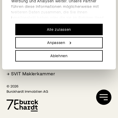
Werbung und Analysen weiter. Unsere Partner
→
Impressum
führen diese Informationen möglicherweise mit
→
Datenschutzerklärung
weiteren Daten zusammen, die Sie ihnen
bereitgestellt haben oder die sie im Rahmen Ihrer
Social Media
Nutzung der Dienste gesammelt haben.
Alle zulassen
→
LinkedIn
→
Facebook
Anpassen
Mitgliedschaften
Ablehnen
→
HEV Basel-Stadt
→
SVIT Fachkammer STWE
→
SVIT Maklerkammer
© 2026
Burckhardt Immobilien AG