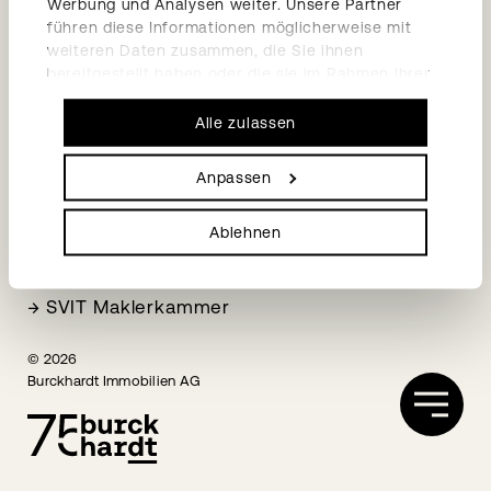
Werbung und Analysen weiter. Unsere Partner
→
Impressum
führen diese Informationen möglicherweise mit
→
Datenschutzerklärung
weiteren Daten zusammen, die Sie ihnen
bereitgestellt haben oder die sie im Rahmen Ihrer
Social Media
Nutzung der Dienste gesammelt haben.
Alle zulassen
→
LinkedIn
→
Facebook
Anpassen
Mitgliedschaften
Ablehnen
→
HEV Basel-Stadt
→
SVIT Fachkammer STWE
→
SVIT Maklerkammer
© 2026
Burckhardt Immobilien AG